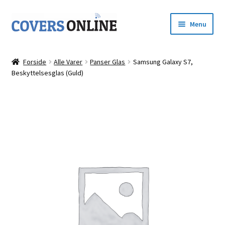
Spring
Spring
Menu
til
til
navigation
indhold
Forside
Forside
Alle Varer
Panser Glas
Samsung Galaxy S7,
Udfold
Beskyttelsesglas (Guld)
Shop
underm
Kurv